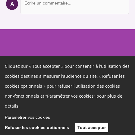
A
Cliquez sur « Tout accepter » pour consentir à l’utilisation des
cookies destinés à mesurer l’audience du site, « Refuser les
Autres liens
cookies optionnels » pour refuser l’utilisation des cookies
Cookies
non-fonctionnels et “Paramétrer vos cookies” pour plus de
Gestion des cookies
Politique de confidentialité
Mentions légales
détails.
Charte
Contact
Paramétrer vos cookies
Refuser les cookies optionnels
Tout accepter