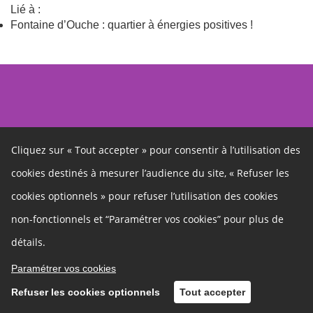
Lié à :
Fontaine d’Ouche : quartier à énergies positives !
Cliquez sur « Tout accepter » pour consentir à l’utilisation des
cookies destinés à mesurer l’audience du site, « Refuser les
Autres liens
cookies optionnels » pour refuser l’utilisation des cookies
Cookies
non-fonctionnels et “Paramétrer vos cookies” pour plus de
Gestion des cookies
Politique de confidentialité
Mentions légales
détails.
Charte
Contact
Paramétrer vos cookies
Refuser les cookies optionnels
Tout accepter