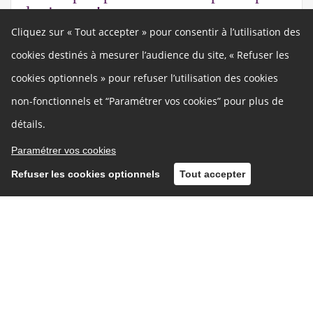
des jeunes !
Cliquez sur « Tout accepter » pour consentir à l’utilisation des
28 février 2025
par
Ville de Dijon
Les 9 janvier au conservatoire et 18 février au
cookies destinés à mesurer l’audience du site, « Refuser les
planétarium, le Conseil participatif des jeunes (CPJ)
cookies optionnels » pour refuser l’utilisation des cookies
s’est réuni pour démarrer un travail sur le règlement de
fonctionnement de son instance. Le 9 janvier, après
non-fonctionnels et “Paramétrer vos cookies” pour plus de
une rapide introduction de l’adjoint à la jeunesse,
détails.
Hamid El […]
Paramétrer vos cookies
Refuser les cookies optionnels
Tout accepter
Inscription
Connexion
Autres liens