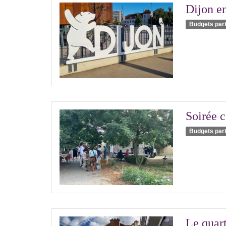
Dijon en
Budgets part
Soirée 
Budgets part
Le quart