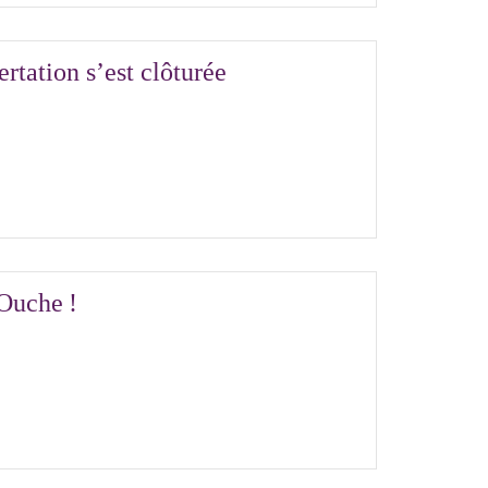
rtation s’est clôturée
’Ouche !