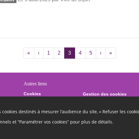
icipatifs
«
‹
1
2
3
4
5
›
»
Autres liens
Cookies
Gestion des cookies
Charte
Contact
es cookies destinés à mesurer l’audience du site, « Refuser les cooki
onnels et “Paramétrer vos cookies” pour plus de détails.