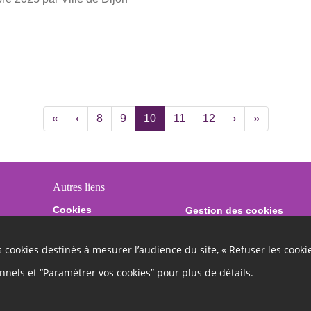
«
‹
8
9
10
11
12
›
»
Autres liens
Cookies
Gestion des cookies
Charte
Contact
es cookies destinés à mesurer l’audience du site, « Refuser les cooki
onnels et “Paramétrer vos cookies” pour plus de détails.