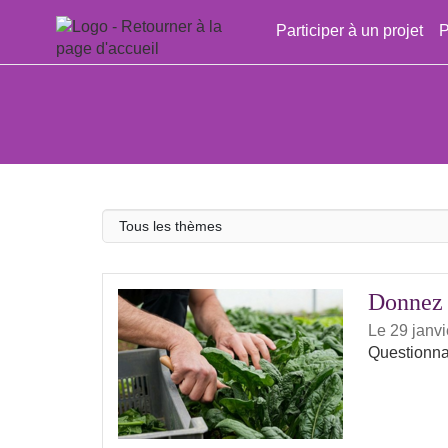
Aller au menu
Aller au contenu
Participer à un projet
P
Thème
Donnez v
Le 29 janv
Questionna