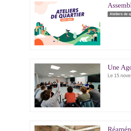
Assemblé
Ateliers de q
Une Agor
Le 15 nov
Réaména